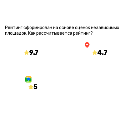
РЕЙТИНГ КВЕСТА
Рейтинг сформирован на основе оценок независимых
площадок.
Как рассчитывается рейтинг?
9.7
/10
4.7
/5
mir-kvestov.ru
yandex.ru/maps
5
/5
2gis.ru
О КВЕСТЕ
Статус
Количество игроков
Открыт
от 2 до 8
Длительность
Процент страха