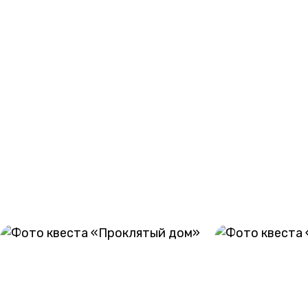
Вас ждет:
- присутствует сюжетный контакт (взять за руку,
привести/увести):
- скидка на день рождения – 10 %.
Требуется предоплата в размере 500 рублей на все
сеансы.
При отмене сеанса менее чем за сутки до назначенного
времени игры предоплата не возвращается.
ГАЛЕРЕЯ