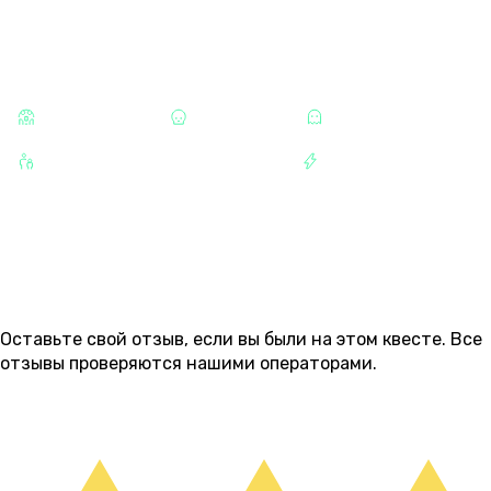
КАТЕГОРИИ
СТРАШНЫЕ
ХОРРОРЫ
МИСТИКА
ДЛЯ ДЕТЕЙ И ПОДРОСТКОВ
РАЗВЛЕЧЕНИЯ
ОТЗЫВЫ
2
Оставьте свой отзыв, если вы были на этом квесте. Все
отзывы проверяются нашими операторами.
ОСТАВИТЬ ОТЗЫВ