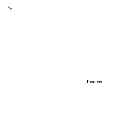
ОРЕНБУРГ
Типы перформансов
Типы квестов
О проекте
/
Типы перформансов
Главная
Сотрудничество
ТИПЫ ПЕРФОРМАНСОВ